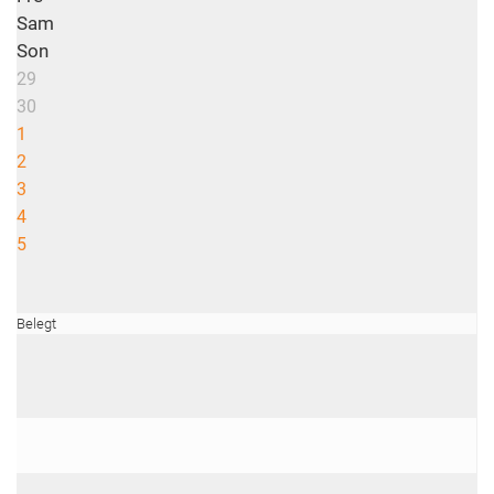
Sam
Son
29
30
1
2
3
4
5
Belegt