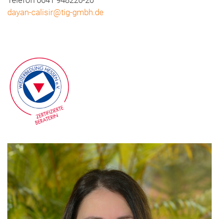
dayan-calisir@tig-gmbh.de