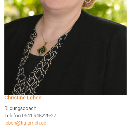
Christine Leben
Bildungscoach
Telefon 0641 948226-27
leben@tig-gmbh.de