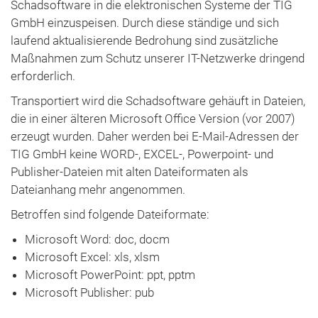
Maurice Jelinski
Projekt "KI für Startups"
Telefon 0641 948226-0
Mobilnummer 0176 45881260
jelinski@tig-gmbh.de