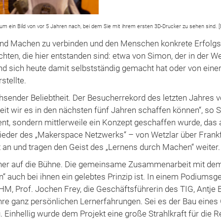
um ein Bild von vor 5 Jahren nach, bei dem Sie mit ihrem ersten 3D-Drucker zu sehen sind. [B
und Machen zu verbinden und den Menschen konkrete Erfolgs
ichten, die hier entstanden sind: etwa von Simon, der in der W
d sich heute damit selbstständig gemacht hat oder von einer 
stellte.
hsender Beliebtheit. Der Besucherrekord des letzten Jahres 
it wir es in den nächsten fünf Jahren schaffen können“, so Sc
ient, sondern mittlerweile ein Konzept geschaffen wurde, das
glieder des „Makerspace Netzwerks“ – von Wetzlar über Frankfu
n und tragen den Geist des „Lernens durch Machen“ weiter.
rtner auf die Bühne. Die gemeinsame Zusammenarbeit mit de
auch bei ihnen ein gelebtes Prinzip ist. In einem Podiumsges
THM, Prof. Jochen Frey, die Geschäftsführerin des TIG, Antje 
ihre ganz persönlichen Lernerfahrungen. Sei es der Bau ein
Einhellig wurde dem Projekt eine große Strahlkraft für die R