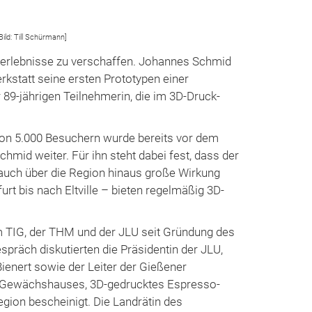
ild: Till Schürmann]
erlebnisse zu verschaffen. Johannes Schmid
erkstatt seine ersten Prototypen einer
89-jährigen Teilnehmerin, die im 3D-Druck-
von 5.000 Besuchern wurde bereits vor dem
hmid weiter. Für ihn steht dabei fest, dass der
 auch über die Region hinaus große Wirkung
rt bis nach Eltville – bieten regelmäßig 3D-
m TIG, der THM und der JLU seit Gründung des
präch diskutierten die Präsidentin der JLU,
Bienert sowie der Leiter der Gießener
es Gewächshauses, 3D-gedrucktes Espresso-
egion bescheinigt. Die Landrätin des