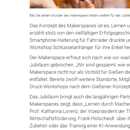
Bild: Die beiden Gründer des Makerspace Gießen stellten für das Jubilä
Das Konzept des Makerspaces ist es, Lernen 
erzählt stolz von den vielfältigen Erfolgsgesch
Smartphone-Halterung für Fahrräder druckte un
Workshop Schlüsselanhänger für ihre Enkel her
Der Makerspace erfreut sich nach wie vor wac
Jubiläum gebrochen. „Wir sind gespannt, wie we
Makerspace nicht nur als Vorbild für Gießen d
entfaltet. Bereits zwölf weitere Standorte, Mit
Druck-Workshops nach dem Gießener Konzept a
Das Jubiläum bringt auch die langjährigen Pa
Makerspaces zeigt, dass „Lernen durch Machen“ 
Prof. Katharina Lorenz, der Vizepräsident der 
Wirtschaftsförderung, Frank Hölscheidt über 
Zubehör oder das Training einer KI-Anwendung. 