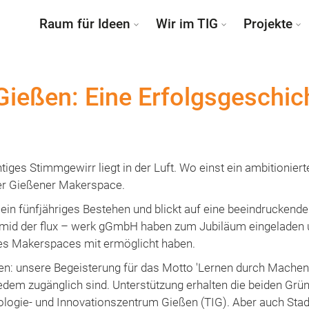
Raum für Ideen
Wir im TIG
Projekte
ießen: Eine Erfolgsgeschic
tiges Stimmgewirr liegt in der Luft. Wo einst ein ambitionier
 Der Gießener Makerspace.
in fünfjähriges Bestehen und blickt auf eine beeindruckende
mid der flux – werk gGmbH haben zum Jubiläum eingeladen u
 des Makerspaces mit ermöglicht haben.
eben: unsere Begeisterung für das Motto 'Lernen durch Machen',
edem zugänglich sind. Unterstützung erhalten die beiden Grün
logie- und Innovationszentrum Gießen (TIG). Aber auch Sta