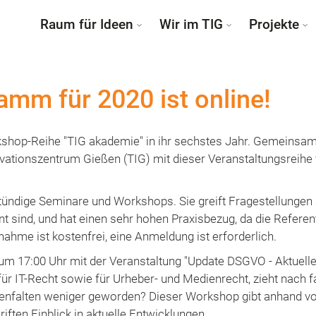
Raum für Ideen
Wir im TIG
Projekte
amm für 2020 ist online!
rkshop-Reihe "TIG akademie" in ihr sechstes Jahr. Gemeinsa
vationszentrum Gießen (TIG) mit dieser Veranstaltungsreihe
ündige Seminare und Workshops. Sie greift Fragestellungen 
 sind, und hat einen sehr hohen Praxisbezug, da die Referen
ahme ist kostenfrei, eine Anmeldung ist erforderlich.
um 17:00 Uhr mit der Veranstaltung "Update DSGVO - Aktuelle
ür IT-Recht sowie für Urheber- und Medienrecht, zieht nach
genfalten weniger geworden? Dieser Workshop gibt anhand vo
ften Einblick in aktuelle Entwicklungen.